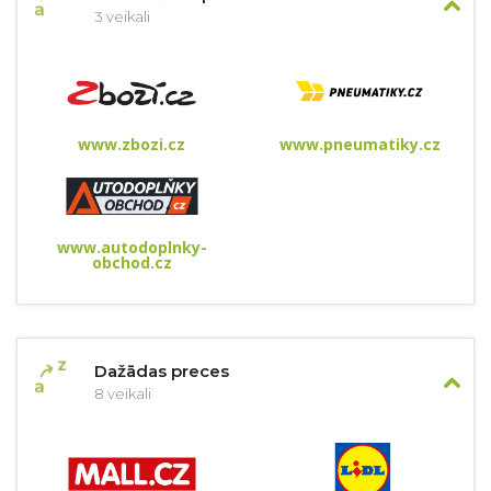
3 veikali
www.zbozi.cz
www.pneumatiky.cz
www.autodoplnky-
obchod.cz
Dažādas preces
8 veikali