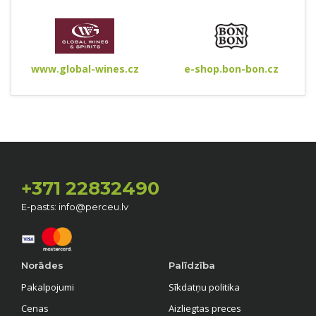
www.global-wines.cz
e-shop.bon-bon.cz
+371 22832490
E-pasts: info@perceu.lv
Norādes
Palīdzība
Pakalpojumi
Sīkdatņu politika
Cenas
Aizliegtas preces