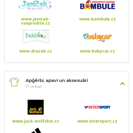
www.jenicek-
www.bambule.cz
vseprodite.cz
www.dracek.cz
www.babycar.cz
Apģērbi, apavi un aksesuāri
17 veikali
www.jack-wolfskin.cz
www.intersport.cz