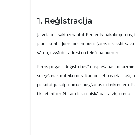
1. Reģistrācija
Ja vēlaties sākt izmantot Perceu.lv pakalpojumus, t
jauns konts. Jums būs nepieciešams ierakstīt savu e
vārdu, uzvārdu, adresi un telefona numuru.
Pirms pogas „Reģistrēties“ nospiešanas, neaizmirs
sniegšanas noteikumus. Kad būsiet tos izlasījuši, a
piekrītat pakalpojumu sniegšanas noteikumiem. Par
tiksiet informēts ar elektroniskā pasta ziņojumu.