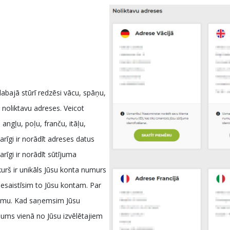
 labajā stūrī redzēsi vācu, spāņu,
u noliktavu adreses. Veicot
angļu, poļu, franču, itāļu,
arīgi ir norādīt adreses datus
rīgi ir norādīt sūtījuma
urš ir unikāls Jūsu konta numurs
iesaistīsim to Jūsu kontam. Par
ojumu. Kad saņemsim Jūsu
 Jums vienā no Jūsu izvēlētajiem