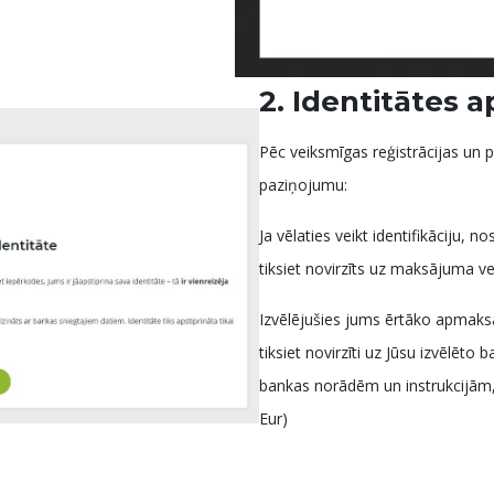
2. Identitātes 
Pēc veiksmīgas reģistrācijas un p
paziņojumu:
Ja vēlaties veikt identifikāciju, n
tiksiet novirzīts uz maksājuma veid
Izvēlējušies jums ērtāko apmaks
tiksiet novirzīti uz Jūsu izvēlēt
bankas norādēm un instrukcijām,
Eur)