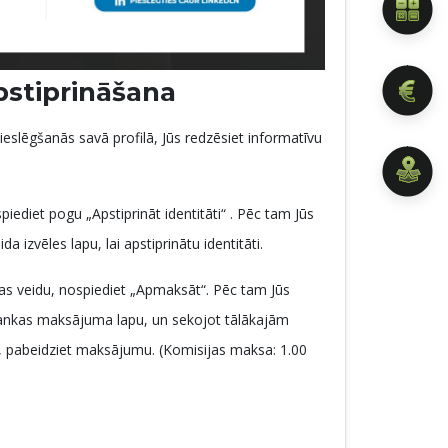
apstiprināšana
ieslēgšanās savā profilā, Jūs redzēsiet informatīvu
ospiediet pogu „Apstiprināt identitāti“ . Pēc tam Jūs
a izvēles lapu, lai apstiprinātu identitāti.
as veidu, nospiediet „Apmaksāt“. Pēc tam Jūs
o bankas maksājuma lapu, un sekojot tālākajām
 pabeidziet maksājumu. (Komisijas maksa: 1.00