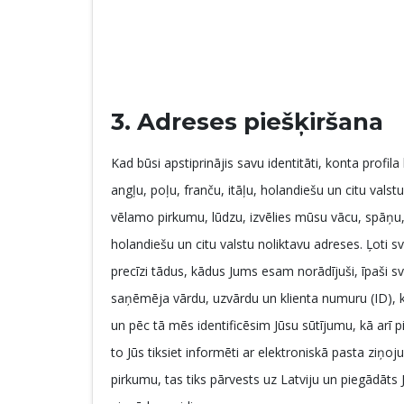
3. Adreses piešķiršana
Kad būsi apstiprinājis savu identitāti, konta profila
angļu, poļu, franču, itāļu, holandiešu un citu valst
vēlamo pirkumu, lūdzu, izvēlies mūsu vācu, spāņu, 
holandiešu un citu valstu noliktavu adreses. Ļoti sv
precīzi tādus, kādus Jums esam norādījuši, īpaši sva
saņēmēja vārdu, uzvārdu un klienta numuru (ID), k
un pēc tā mēs identificēsim Jūsu sūtījumu, kā arī p
to Jūs tiksiet informēti ar elektroniskā pasta ziņ
pirkumu, tas tiks pārvests uz Latviju un piegādāts