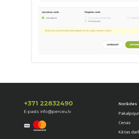
+371 22832490
Norādes
E-pasts: info@perceu.lv
Pakalpoju
Cenas
Kā tas dar