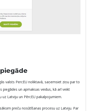
 piegāde
gās valsts PercEU noliktavā, saņemsiet ziņu par to
es piegādes un apmaksas veidus, kā arī veikt
u uz Latviju un PērcEU pakalpojumiem.
āksim preču nosūtīšanas procesu uz Latviju. Par