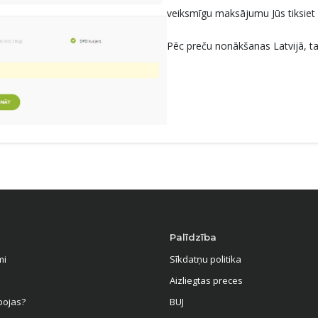
veiksmīgu maksājumu Jūs tiksiet 
Pēc preču nonākšanas Latvijā, tas
Palīdzība
mi
Sīkdatņu politika
Aizliegtas preces
bojas?
BUJ