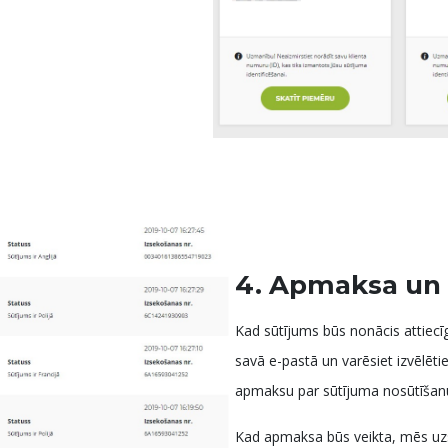
4. Apmaksa un
Kad sūtījums būs nonācis attiecī
savā e-pastā un varēsiet izvēlēti
apmaksu par sūtījuma nosūtīšan
Kad apmaksa būs veikta, mēs uzs